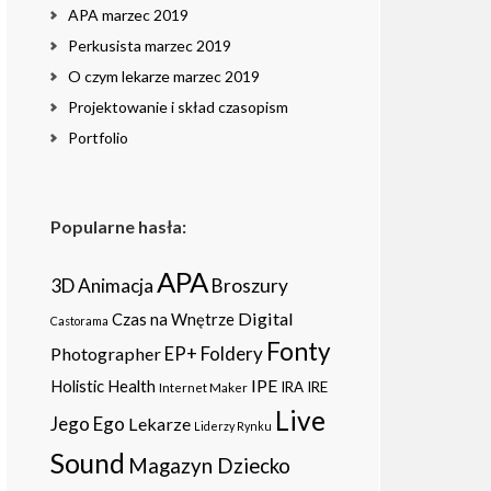
APA marzec 2019
Perkusista marzec 2019
O czym lekarze marzec 2019
Projektowanie i skład czasopism
Portfolio
Popularne hasła:
APA
3D
Animacja
Broszury
Digital
Czas na Wnętrze
Castorama
Fonty
Foldery
Photographer
EP+
IPE
Holistic Health
IRA
IRE
Internet Maker
Live
Jego Ego
Lekarze
Liderzy Rynku
Sound
Magazyn Dziecko