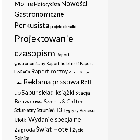
Nowości
Mollie
Motocyklista
Gastronomiczne
Perkusista
projekt okładki
Projektowanie
czasopism
Raport
gastronomiczny
Raport holelarski
Raport
Raport roczny
HoReCa
Raport Stacje
Reklama prasowa
Roll
paliw
Sabur
skład książki
up
Stacja
Benzynowa
Sweets & Coffee
T3
Szkarłatny Strumień
Tygrysy Biznesu
Wydanie specjalne
Ulotki
Świat Hoteli
Zagroda
Życie
Rolnika