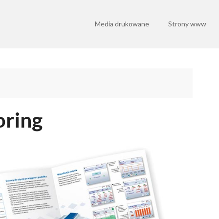
Media drukowane
Strony www
oring