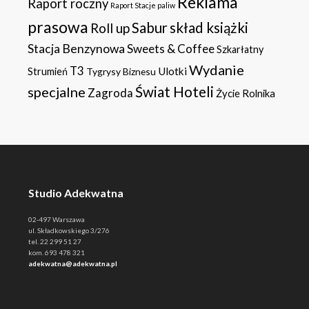
Reklama
Raport roczny
Raport Stacje paliw
prasowa
Sabur
skład książki
Roll up
Stacja Benzynowa
Sweets & Coffee
Szkarłatny
Wydanie
T3
Ulotki
Strumień
Tygrysy Biznesu
specjalne
Świat Hoteli
Zagroda
Życie Rolnika
Studio Adekwatna
02-497 Warszawa
ul. Składkowskiego 3/276
tel. 22 299 51 27
kom. 693 478 321
adekwatna@adekwatna.pl