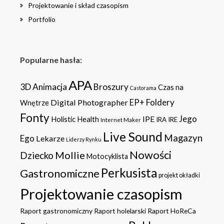
Projektowanie i skład czasopism
Portfolio
Popularne hasła:
APA
3D
Animacja
Broszury
Czas na
Castorama
Foldery
Digital Photographer
EP+
Wnętrze
Fonty
Jego
IPE
Holistic Health
IRA
IRE
Internet Maker
Live Sound
Magazyn
Ego
Lekarze
Liderzy Rynku
Nowości
Mollie
Dziecko
Motocyklista
Perkusista
Gastronomiczne
projekt okładki
Projektowanie czasopism
Raport gastronomiczny
Raport holelarski
Raport HoReCa