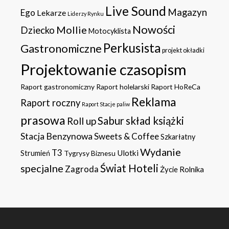
Live Sound
Magazyn
Ego
Lekarze
Liderzy Rynku
Nowości
Mollie
Dziecko
Motocyklista
Perkusista
Gastronomiczne
projekt okładki
Projektowanie czasopism
Raport gastronomiczny
Raport holelarski
Raport HoReCa
Reklama
Raport roczny
Raport Stacje paliw
prasowa
Sabur
skład książki
Roll up
Stacja Benzynowa
Sweets & Coffee
Szkarłatny
Wydanie
T3
Ulotki
Strumień
Tygrysy Biznesu
specjalne
Świat Hoteli
Zagroda
Życie Rolnika