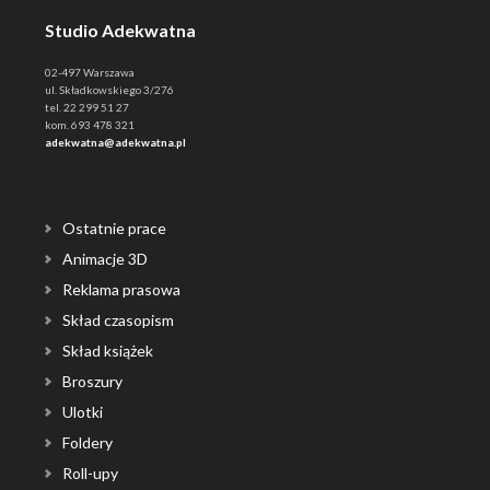
Studio Adekwatna
02-497 Warszawa
ul. Składkowskiego 3/276
tel. 22 299 51 27
kom. 693 478 321
adekwatna@adekwatna.pl
Ostatnie prace
Animacje 3D
Reklama prasowa
Skład czasopism
Skład książek
Broszury
Ulotki
Foldery
Roll-upy