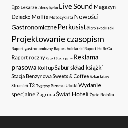
Live Sound
Magazyn
Ego
Lekarze
Liderzy Rynku
Nowości
Mollie
Dziecko
Motocyklista
Perkusista
Gastronomiczne
projekt okładki
Projektowanie czasopism
Raport gastronomiczny
Raport holelarski
Raport HoReCa
Reklama
Raport roczny
Raport Stacje paliw
prasowa
Sabur
skład książki
Roll up
Stacja Benzynowa
Sweets & Coffee
Szkarłatny
Wydanie
T3
Ulotki
Strumień
Tygrysy Biznesu
specjalne
Świat Hoteli
Zagroda
Życie Rolnika