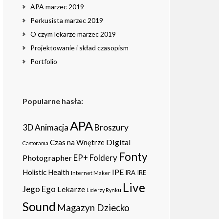
APA marzec 2019
Perkusista marzec 2019
O czym lekarze marzec 2019
Projektowanie i skład czasopism
Portfolio
Popularne hasła:
APA
3D
Animacja
Broszury
Digital
Czas na Wnętrze
Castorama
Fonty
Foldery
Photographer
EP+
IPE
Holistic Health
IRA
IRE
Internet Maker
Live
Jego Ego
Lekarze
Liderzy Rynku
Sound
Magazyn Dziecko