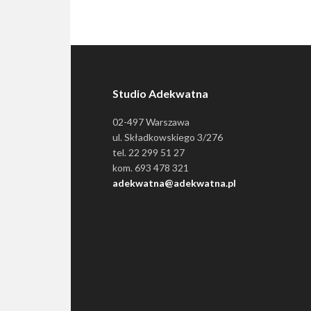
Studio Adekwatna
02-497 Warszawa
ul. Składkowskiego 3/276
tel. 22 299 51 27
kom. 693 478 321
adekwatna@adekwatna.pl