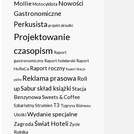
Nowości
Mollie
Motocyklista
Gastronomiczne
Perkusista
projekt okładki
Projektowanie
czasopism
Raport
gastronomiczny
Raport holelarski
Raport
Raport roczny
HoReCa
Raport Stacje
Reklama prasowa
Roll
paliw
Sabur
skład książki
up
Stacja
Benzynowa
Sweets & Coffee
T3
Szkarłatny Strumień
Tygrysy Biznesu
Wydanie specjalne
Ulotki
Świat Hoteli
Zagroda
Życie
Rolnika