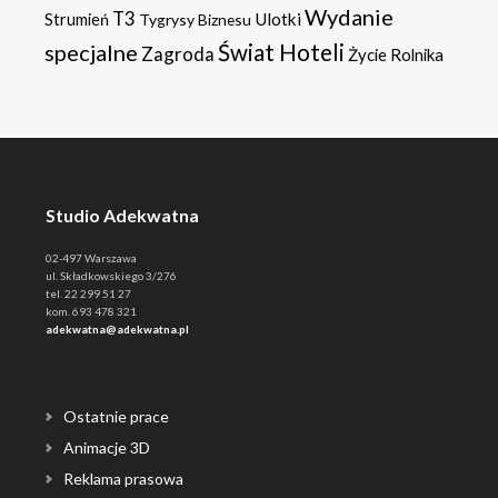
Wydanie
T3
Ulotki
Strumień
Tygrysy Biznesu
specjalne
Świat Hoteli
Zagroda
Życie Rolnika
Studio Adekwatna
02-497 Warszawa
ul. Składkowskiego 3/276
tel. 22 299 51 27
kom. 693 478 321
adekwatna@adekwatna.pl
Ostatnie prace
Animacje 3D
Reklama prasowa