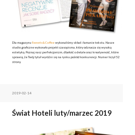
Dla magazynu
Sweets&Coffee
wykonaliśmy skład i łamanie tekstu. Nasze
studio graficzne wykonało projekt czasopisma, który odznacza się wysoką
estetyką. Poznaj nasz perfekcjonizm, dbałość o detale oraz kreatywność, które
sprawią, że Twój tytuł wyróżni się na rynku pośród konkurencji. Numer liczył 52
strony.
2019-02-14
Świat Hoteli luty/marzec 2019