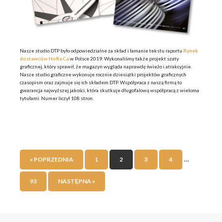
Nasze studio DTP było odpowiedzialne za skład i łamanie tekstu raportu
Rynek
dostawców HoReCa
w Polsce 2019. Wykonaliśmy także projekt szaty
graficznej, który sprawił, że magazyn wygląda naprawdę świeżo i atrakcyjnie.
Nasze studio graficzne wykonuje rocznie dziesiątki projektów graficznych
czasopism oraz zajmuje się ich składem DTP. Współpraca z naszą firmą to
gwarancja najwyższej jakości, która skutkuje długofalową współpracą z wieloma
tytułami. Numer liczył 108 stron.
…
« POPRZEDNIA
1
2
3
4
93
NASTĘPNA »