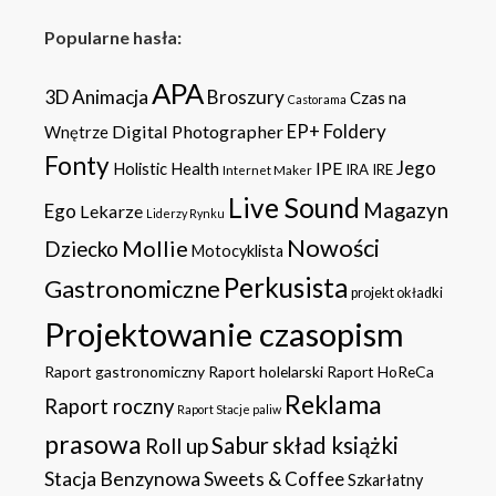
Popularne hasła:
APA
3D
Animacja
Broszury
Czas na
Castorama
Foldery
Digital Photographer
EP+
Wnętrze
Fonty
Jego
IPE
Holistic Health
IRA
IRE
Internet Maker
Live Sound
Magazyn
Ego
Lekarze
Liderzy Rynku
Nowości
Mollie
Dziecko
Motocyklista
Perkusista
Gastronomiczne
projekt okładki
Projektowanie czasopism
Raport gastronomiczny
Raport holelarski
Raport HoReCa
Reklama
Raport roczny
Raport Stacje paliw
prasowa
Sabur
skład książki
Roll up
Stacja Benzynowa
Sweets & Coffee
Szkarłatny