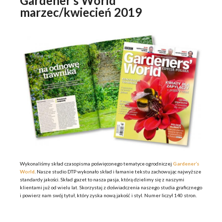
Gardener’s World
marzec/kwiecień 2019
Wykonaliśmy skład czasopisma poświęconego tematyce ogrodniczej
Gardener’s
World
. Nasze studio DTP wykonało skład i łamanie tekstu zachowując najwyższe
standardy jakości. Skład gazet to nasza pasja, którą dzielimy się z naszymi
klientami już od wielu lat. Skorzystaj z doświadczenia naszego studia graficznego
i powierz nam swój tytuł, który zyska nową jakość i styl. Numer liczył 140 stron.